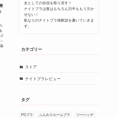
女としての自信を取り戻す！
来
ナイトブラは夜はもちろん日中ももう欠か
件
せない！
私なりのナイトブラ体験談を書いていきま
の
す。
あ
イズ
い
結論
カテゴリー
ストア
ナイトブラレビュー
タグ
PGブラ
ふんわりルームブラ
ツーハッチ