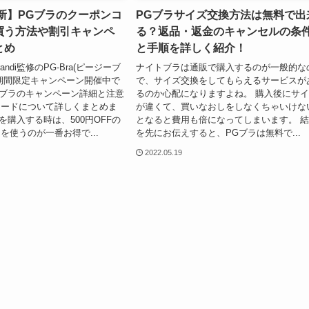
最新】PGブラのクーポンコ
PGブラサイズ交換方法は無料で出
買う方法や割引キャンペ
る？返品・返金のキャンセルの条
とめ
と手順を詳しく紹介！
andi監修のPG-Bra(ピージーブ
ナイトブラは通販で購入するのが一般的な
期間限定キャンペーン開催中で
で、サイズ交換をしてもらえるサービスが
Gブラのキャンペーン詳細と注意
るのか心配になりますよね。 購入後にサ
コードについて詳しくまとめま
が違くて、買いなおしをしなくちゃいけな
を購入する時は、500円OFFの
となると費用も倍になってしまいます。 
を使うのが一番お得で...
を先にお伝えすると、PGブラは無料で...
2022.05.19