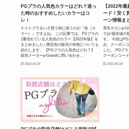
PGブラの人気色カラーはどれ？迷っ
【2022年
た時のおすすめしたいカラーはコ
ード！安く
レ！
ーン情報ま
ナイトブラをいざ買う時に迷うのが『色（カ
育乳サロンp-Gr
ラー）』ですよね。 この記事では、PGブラの
ラ)が最安値の
1番売れている人気色のカラー【2022年版】を
す。 今回はP
まとめました♪ 限定色の販売の有無についても
点、クーポン
紹介します。 【PGブラの人気色はどれ？】
した。 PGブラ
販売メーカーp-Grandiに問い合わせ...
クーポンコード
2022.05.19
2022.05.19
ストア