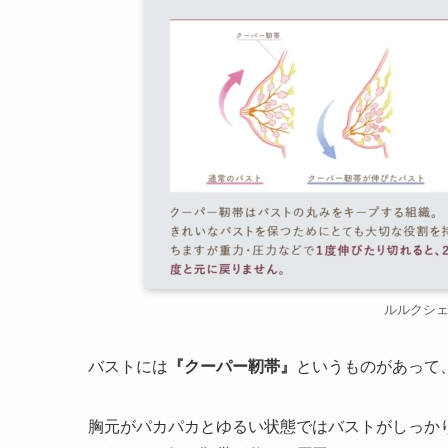
ルルクシ
バストには
『クーパー靭帯』
というものがあって
胸元がパカパカとゆるい状態ではバストがしっか